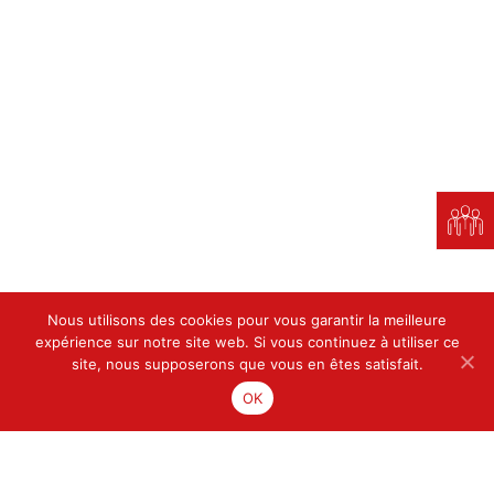
Savoir-faire
Ateliers
Nous rejoindre
Vous avez un projet ?
Références & Actus
Mentions légales
Politique de confidentialité
Nous utilisons des cookies pour vous garantir la meilleure
expérience sur notre site web. Si vous continuez à utiliser ce
site, nous supposerons que vous en êtes satisfait.
OK