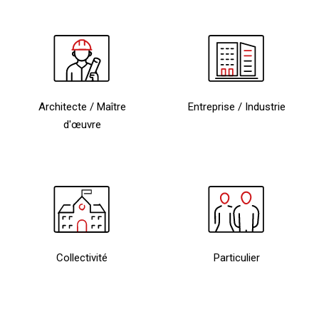
Je
suis
*
Architecte / Maître
Entreprise / Industrie
d'œuvre
© CSI Réseau - 2026
Tous droits réservés
6 allée du Bois Renard,
Collectivité
Particulier
86240 Ligugé
Tél. 05 49 00 03 30
Qui sommes-nous ?